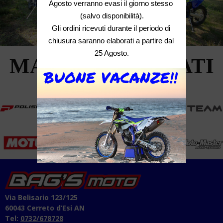
Agosto verranno evasi il giorno stesso 
(salvo disponibilità).

Gli ordini ricevuti durante il periodo di 
chiusura saranno elaborati a partire dal 
25 Agosto.
MARCHI TRATTATI
BUONE VACANZE!!
Via Belisario 123/125
60043 Cerreto d’Esi AN
Tel:
0732/678728