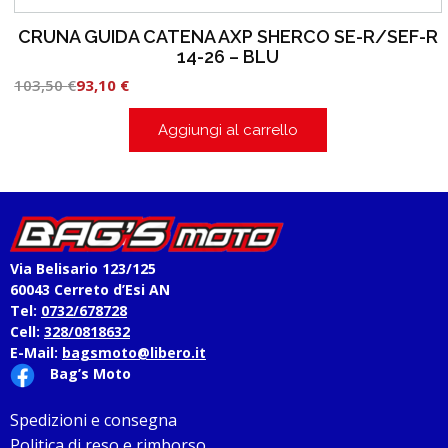
CRUNA GUIDA CATENA AXP SHERCO SE-R/SEF-R
14-26 – BLU
103,50
€
93,10
€
Aggiungi al carrello
Via Belisario 123/125
60043 Cerreto d’Esi AN
Tel:
0732/678728
Cell:
328/0818632
E-Mail:
bagsmoto@libero.it
Bag’s Moto
Spedizioni e consegna
Politica di reso e rimborso