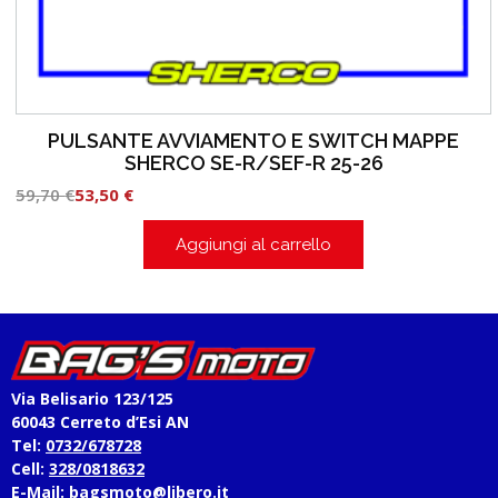
PULSANTE AVVIAMENTO E SWITCH MAPPE
SHERCO SE-R/SEF-R 25-26
59,70
€
53,50
€
Aggiungi al carrello
Via Belisario 123/125
60043 Cerreto d’Esi AN
Tel:
0732/678728
Cell:
328/0818632
E-Mail:
bagsmoto@libero.it