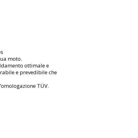
es
tua moto.
eddamento ottimale e
rabile e prevedibile che
 l’omologazione TÜV.