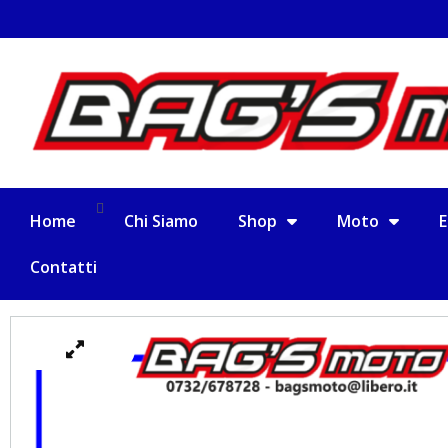
Spedizione in tutta Italia a €10,00
Home
Chi Siamo
Shop
Moto
E
Contatti