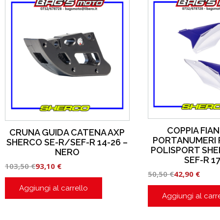
COPPIA FIA
CRUNA GUIDA CATENA AXP
PORTANUMERI 
SHERCO SE-R/SEF-R 14-26 –
POLISPORT SHE
NERO
SEF-R 1
103,50
€
93,10
€
50,50
€
42,90
€
Aggiungi al carrello
Aggiungi al carr