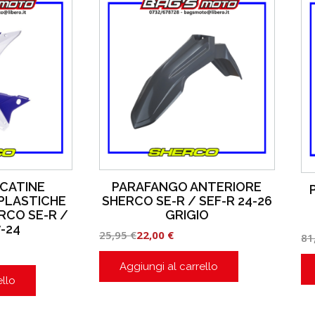
NCATINE
PARAFANGO ANTERIORE
PLASTICHE
SHERCO SE-R / SEF-R 24-26
RCO SE-R /
GRIGIO
7-24
25,95
€
22,00
€
81
Aggiungi al carrello
ello