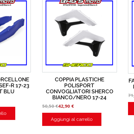
ORCELLONE
COPPIA PLASTICHE
F
SEF-R 17-23
POLISPORT
T BLU
CONVOGLIATORI SHERCO
71
BIANCO/NERO 17-24
50,50
€
42,90
€
ello
Aggiungi al carrello