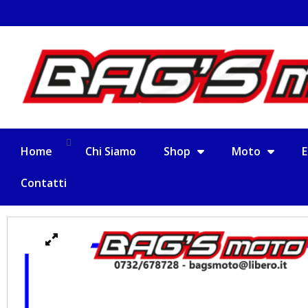
Spedizione in tutta Italia a €10,00
Home
Chi Siamo
Shop
Moto
E
Contatti