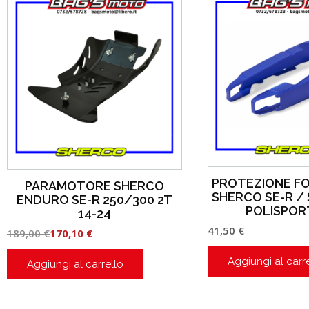
PROTEZIONE F
PARAMOTORE SHERCO
SHERCO SE-R / 
ENDURO SE-R 250/300 2T
POLISPOR
14-24
41,50
€
189,00
€
170,10
€
Aggiungi al carr
Aggiungi al carrello