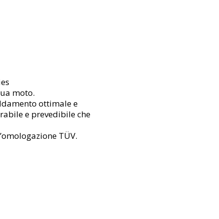
ies
tua moto.
eddamento ottimale e
rabile e prevedibile che
 l’omologazione TÜV.