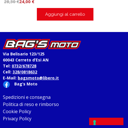
28,30
€
24,00
€
Aggiungi al carrello
Via Belisario 123/125
60043 Cerreto d’Esi AN
Tel:
0732/678728
Cell:
328/0818632
E-Mail:
bagsmoto@libero.it
Bag’s Moto
Spedizioni e consegna
Politica di reso e rimborso
Cookie Policy
Privacy Policy